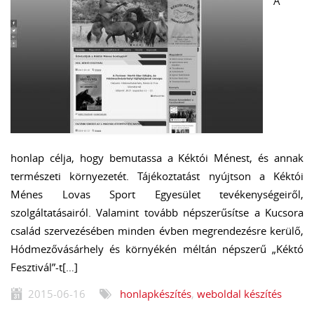
A
honlap célja, hogy bemutassa a Kéktói Ménest, és annak
természeti környezetét. Tájékoztatást nyújtson a Kéktói
Ménes Lovas Sport Egyesület tevékenységeiről,
szolgáltatásairól. Valamint tovább népszerűsítse a Kucsora
család szervezésében minden évben megrendezésre kerülő,
Hódmezővásárhely és környékén méltán népszerű „Kéktó
Fesztivál”-t[…]
2015-06-16
honlapkészítés
,
weboldal készítés