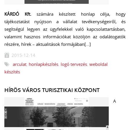
KÁRDÓ Kft.
számára készített honlap célja, hogy
tájékoztatást nyújtson a vállalat tevékenységeiről, és
segítségül legyen az ügyfelekkel való kapcsolattartásban,
valamint hasznos információkat közöljön az odalátogatók
részére, hírek – aktualitások formájában[…]
2015-12-14
arculat
,
honlapkészítés
,
logó tervezés
,
weboldal
készítés
HÍRÖS VÁROS TURISZTIKAI KÖZPONT
A