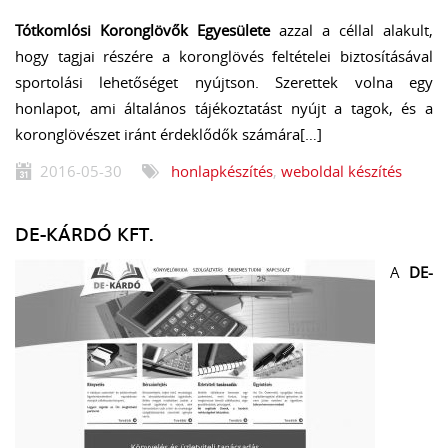
Tótkomlósi Koronglövők Egyesülete
azzal a céllal alakult,
hogy tagjai részére a koronglövés feltételei biztosításával
sportolási lehetőséget nyújtson. Szerettek volna egy
honlapot, ami általános tájékoztatást nyújt a tagok, és a
koronglövészet iránt érdeklődők számára[…]
2016-05-30
honlapkészítés
,
weboldal készítés
DE-KÁRDÓ KFT.
A
DE-