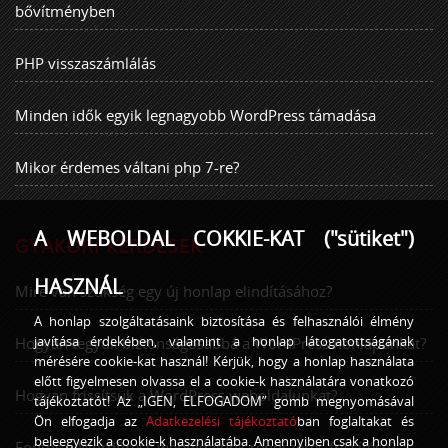
bővítményben
PHP visszaszámlálás
Minden idők egyik legnagyobb WordPress támadása
Mikor érdemes váltani php 7-re?
A WEBOLDAL COKKIE-KAT ("sütiket")
GYAKORI KÉRDÉSEK
HASZNÁL
Mire van szükség egy új honlap elindításához?
A honlap szolgáltatásaink biztosítása és felhasználói élmény
javítása érdekében, valamint a honlap látogatottságának
Hogyan tegyük biztonságosabbá a WordPress honlapunkat?
mérésére cookie-kat használ! Kérjük, hogy a honlap használata
előtt figyelmesen olvassa el a cookie-k használatára vonatkozó
Hogyan frissítsük a WordPress weboldalunkat?
tájékoztatót! Az „IGEN, ELFOGADOM” gomb megnyomásával
Ön elfogadja az
Adatkezelési tájékoztató
ban foglaltakat és
beleegyezik a cookie-k használatába. Amennyiben csak a honlap
Fontos a WordPress weboldalunk rendszeres frissítése?