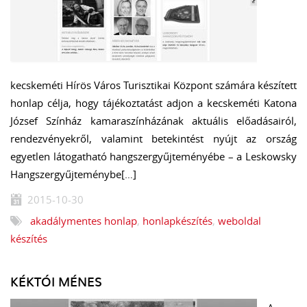
kecskeméti Hírös Város Turisztikai Központ számára készített
honlap célja, hogy tájékoztatást adjon a kecskeméti Katona
József Színház kamaraszínházának aktuális előadásairól,
rendezvényekről, valamint betekintést nyújt az ország
egyetlen látogatható hangszergyűjteményébe – a Leskowsky
Hangszergyűjteménybe[…]
2015-10-30
akadálymentes honlap
,
honlapkészítés
,
weboldal
készítés
KÉKTÓI MÉNES