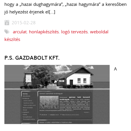
hogy a „hazai dughagymára”, „hazai hagymára” a keresőben
jó helyezést érjenek el[…]
2015-02-28
arculat
,
honlapkészítés
,
logó tervezés
,
weboldal
készítés
P.S. GAZDABOLT KFT.
A