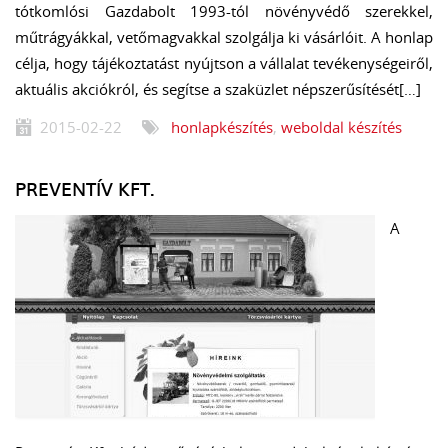
tótkomlósi Gazdabolt 1993-tól növényvédő szerekkel,
műtrágyákkal, vetőmagvakkal szolgálja ki vásárlóit. A honlap
célja, hogy tájékoztatást nyújtson a vállalat tevékenységeiről,
aktuális akciókról, és segítse a szaküzlet népszerűsítését[…]
2015-02-22
honlapkészítés
,
weboldal készítés
PREVENTÍV KFT.
A