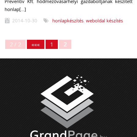
Preventív Kft. hódmezővásárhelyi gazdaboltjának készített
honlap[…]
2014-10-30
honlapkészítés
,
weboldal készítés
2 / 2
«««
1
2