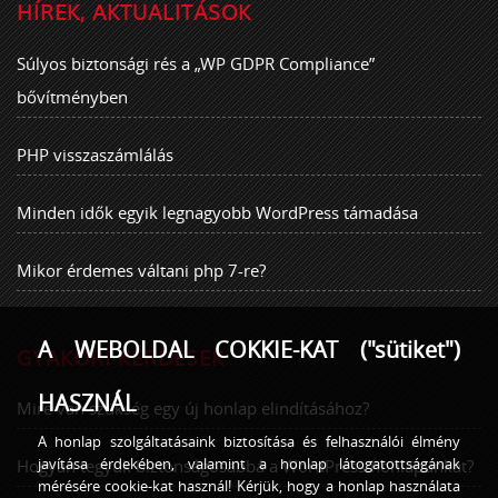
HÍREK, AKTUALITÁSOK
Súlyos biztonsági rés a „WP GDPR Compliance”
bővítményben
PHP visszaszámlálás
Minden idők egyik legnagyobb WordPress támadása
Mikor érdemes váltani php 7-re?
A WEBOLDAL COKKIE-KAT ("sütiket")
GYAKORI KÉRDÉSEK
HASZNÁL
Mire van szükség egy új honlap elindításához?
A honlap szolgáltatásaink biztosítása és felhasználói élmény
javítása érdekében, valamint a honlap látogatottságának
Hogyan tegyük biztonságosabbá a WordPress honlapunkat?
mérésére cookie-kat használ! Kérjük, hogy a honlap használata