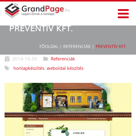
PREVENTÍV KFT.
FŐOLDAL
|
REFERENCIÁK
|
PREVENTÍV KFT.
2014-10-30
Referenciák
honlapkészítés
,
weboldal készítés