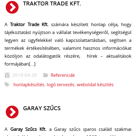
TRAKTOR TRADE KFT.
A
Traktor Trade Kft.
számára készített honlap célja, hogy
tájékoztatást nyújtson a vállalat tevékenységeiről, segítségül
legyen az ügyfelekkel való kapcsolattartásban, segítsen a
termékek értékesítésében, valamint hasznos információkat
közöljön az odalátogatók részére, hírek – aktualitások
formájában[…]
2019-04-30
Referenciák
honlapkészítés
,
logó tervezés
,
weboldal készítés
GARAY SZŰCS
A
Garay Szűcs Kft.
a Garay szűcs iparos család szakmai