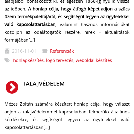
alapjaiból bontakozott ki, és egészen 1868-ig nyúlik vissza
az időben.
A honlap célja, hogy átfogó képet adjon a szűcs
üzem termékpalettájáról, és segítségül legyen az ügyfelekkel
való kapcsolattartásban
, valamint hasznos információkat
közöljön az odalátogatók részére, hírek – aktualitások
formájában[…]
2016-11-01
Referenciák
honlapkészítés
,
logó tervezés
,
weboldal készítés
TALAJVÉDELEM
Mézes Zoltán számára készített honlap célja, hogy választ
adjon a talajvédelemmel kapcsolatban felmerülő általános
kérdésekre, és segítségül legyen az ügyfelekkel való
kapcsolattartásban[…]