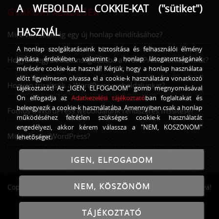
A WEBOLDAL COKKIE-KAT ("sütiket")
GYAKORI KÉRDÉSEK
HASZNÁL
Mire van szükség egy új honlap elindításához?
A honlap szolgáltatásaink biztosítása és felhasználói élmény
javítása érdekében, valamint a honlap látogatottságának
Hogyan tegyük biztonságosabbá a WordPress honlapunkat?
mérésére cookie-kat használ! Kérjük, hogy a honlap használata
előtt figyelmesen olvassa el a cookie-k használatára vonatkozó
Hogyan frissítsük a WordPress weboldalunkat?
tájékoztatót! Az „IGEN, ELFOGADOM” gomb megnyomásával
Ön elfogadja az
Adatkezelési tájékoztató
ban foglaltakat és
beleegyezik a cookie-k használatába. Amennyiben csak a honlap
Fontos a WordPress weboldalunk rendszeres frissítése?
működéséhez feltétlen szükséges cookie-k használatát
engedélyezi, akkor kérem válassza a "NEM, KÖSZÖNÖM"
Miért éppen WordPress?
lehetőséget.
IGEN, ELFOGADOM
NEM, KÖSZÖNÖM
Copyright © 2016 - 2026
GrandPage
Minden jog fenntartva!
TÁJÉKOZTATÓ