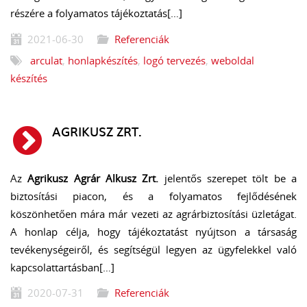
részére a folyamatos tájékoztatás[…]
2021-06-30
Referenciák
arculat
,
honlapkészítés
,
logó tervezés
,
weboldal
készítés
AGRIKUSZ ZRT.
Az
Agrikusz Agrár Alkusz Zrt.
jelentős szerepet tölt be a
biztosítási piacon, és a folyamatos fejlődésének
köszönhetően mára már vezeti az agrárbiztosítási üzletágat.
A honlap célja, hogy tájékoztatást nyújtson a társaság
tevékenységeiről, és segítségül legyen az ügyfelekkel való
kapcsolattartásban[…]
2020-07-31
Referenciák