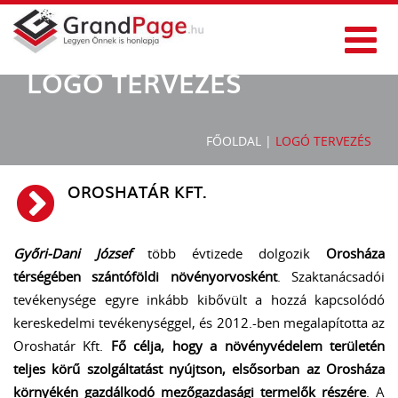
LOGÓ TERVEZÉS
FŐOLDAL
|
LOGÓ TERVEZÉS
OROSHATÁR KFT.
Győri-Dani József
több évtizede dolgozik
Orosháza
térségében szántóföldi növényorvosként
. Szaktanácsadói
tevékenysége egyre inkább kibővült a hozzá kapcsolódó
kereskedelmi tevékenységgel, és 2012.-ben megalapította az
Oroshatár Kft.
Fő célja, hogy a növényvédelem területén
teljes körű szolgáltatást nyújtson, elsősorban az Orosháza
környékén gazdálkodó mezőgazdasági termelők részére
. A