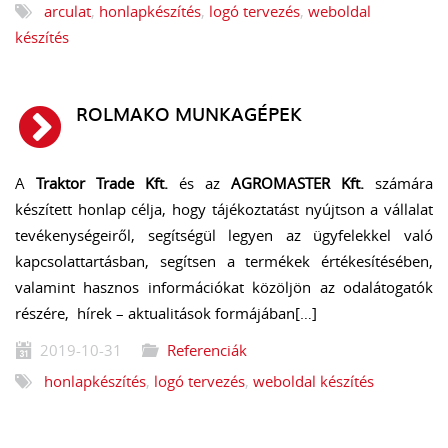
arculat
,
honlapkészítés
,
logó tervezés
,
weboldal
készítés
ROLMAKO MUNKAGÉPEK
A
Traktor Trade Kft.
és az
AGROMASTER Kft.
számára
készített honlap célja, hogy tájékoztatást nyújtson a vállalat
tevékenységeiről, segítségül legyen az ügyfelekkel való
kapcsolattartásban, segítsen a termékek értékesítésében,
valamint hasznos információkat közöljön az odalátogatók
részére, hírek – aktualitások formájában[…]
2019-10-31
Referenciák
honlapkészítés
,
logó tervezés
,
weboldal készítés