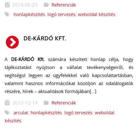
2016-06-23
Referenciák
honlapkészítés
,
logó tervezés
,
weboldal készítés
DE-KÁRDÓ KFT.
A
DE-KÁRDÓ Kft.
számára készített honlap célja, hogy
tájékoztatást nyújtson a vállalat tevékenységeiről, és
segítségül legyen az ügyfelekkel való kapcsolattartásban,
valamint hasznos információkat közöljön az odalátogatók
részére, hírek – aktualitások formájában[…]
2015-12-14
Referenciák
arculat
,
honlapkészítés
,
logó tervezés
,
weboldal
készítés