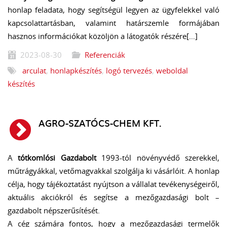
honlap feladata, hogy segítségül legyen az ügyfelekkel való
kapcsolattartásban, valamint határszemle formájában
hasznos információkat közöljön a látogatók részére[…]
2023-08-30
Referenciák
arculat
,
honlapkészítés
,
logó tervezés
,
weboldal
készítés
AGRO-SZATÓCS-CHEM KFT.
A
tótkomlósi Gazdabolt
1993-tól növényvédő szerekkel,
műtrágyákkal, vetőmagvakkal szolgálja ki vásárlóit. A honlap
célja, hogy tájékoztatást nyújtson a vállalat tevékenységeiről,
aktuális akciókról és segítse a mezőgazdasági bolt –
gazdabolt népszerűsítését.
A cég számára fontos, hogy a mezőgazdasági termelők