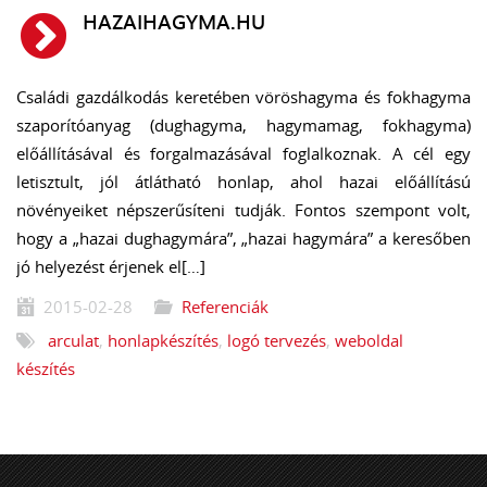
HAZAIHAGYMA.HU
Családi gazdálkodás keretében vöröshagyma és fokhagyma
szaporítóanyag (dughagyma, hagymamag, fokhagyma)
előállításával és forgalmazásával foglalkoznak. A cél egy
letisztult, jól átlátható honlap, ahol hazai előállítású
növényeiket népszerűsíteni tudják. Fontos szempont volt,
hogy a „hazai dughagymára”, „hazai hagymára” a keresőben
jó helyezést érjenek el[…]
2015-02-28
Referenciák
arculat
,
honlapkészítés
,
logó tervezés
,
weboldal
készítés