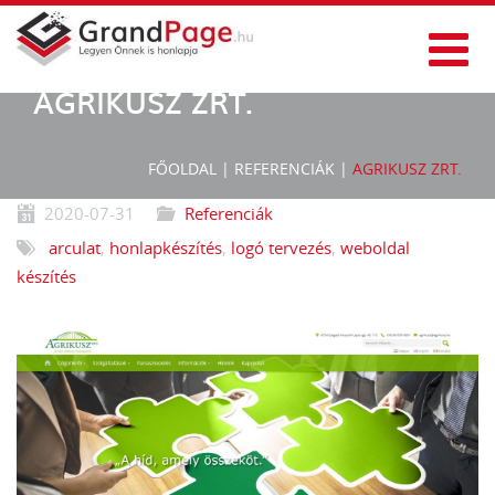
AGRIKUSZ ZRT.
FŐOLDAL
|
REFERENCIÁK
|
AGRIKUSZ ZRT.
2020-07-31
Referenciák
arculat
,
honlapkészítés
,
logó tervezés
,
weboldal
készítés