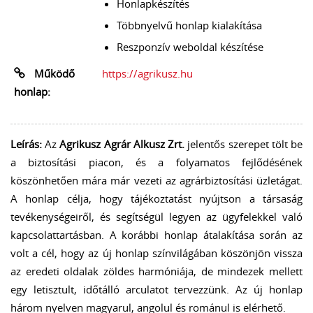
Honlapkészítés
Többnyelvű honlap kialakítása
Reszponzív weboldal készítése
Működő
https://agrikusz.hu
honlap:
Leírás:
Az
Agrikusz Agrár Alkusz Zrt.
jelentős szerepet tölt be
a biztosítási piacon, és a folyamatos fejlődésének
köszönhetően mára már vezeti az agrárbiztosítási üzletágat.
A honlap célja, hogy tájékoztatást nyújtson a társaság
tevékenységeiről, és segítségül legyen az ügyfelekkel való
kapcsolattartásban. A korábbi honlap átalakítása során az
volt a cél, hogy az új honlap színvilágában köszönjön vissza
az eredeti oldalak zöldes harmóniája, de mindezek mellett
egy letisztult, időtálló arculatot tervezzünk. Az új honlap
három nyelven magyarul, angolul és románul is elérhető.