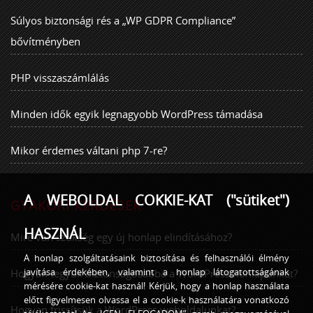
Súlyos biztonsági rés a „WP GDPR Compliance”
bővítményben
PHP visszaszámlálás
Minden idők egyik legnagyobb WordPress támadása
Mikor érdemes váltani php 7-re?
A WEBOLDAL COKKIE-KAT ("sütiket")
GYAKORI KÉRDÉSEK
HASZNÁL
Mire van szükség egy új honlap elindításához?
A honlap szolgáltatásaink biztosítása és felhasználói élmény
javítása érdekében, valamint a honlap látogatottságának
Hogyan tegyük biztonságosabbá a WordPress honlapunkat?
mérésére cookie-kat használ! Kérjük, hogy a honlap használata
előtt figyelmesen olvassa el a cookie-k használatára vonatkozó
Hogyan frissítsük a WordPress weboldalunkat?