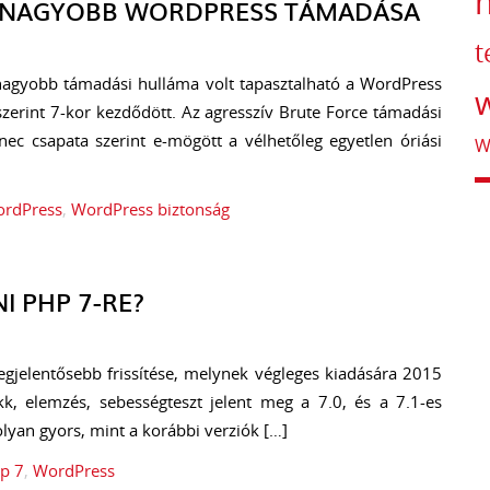
EGNAGYOBB WORDPRESS TÁMADÁSA
t
nagyobb támadási hulláma volt tapasztalható a WordPress
w
zerint 7-kor kezdődött. Az agresszív Brute Force támadási
nec csapata szerint e-mögött a vélhetőleg egyetlen óriási
W
rdPress
,
WordPress biztonság
I PHP 7-RE?
egjelentősebb frissítése, melynek végleges kiadására 2015
k, elemzés, sebességteszt jelent meg a 7.0, és a 7.1-es
olyan gyors, mint a korábbi verziók […]
p 7
,
WordPress