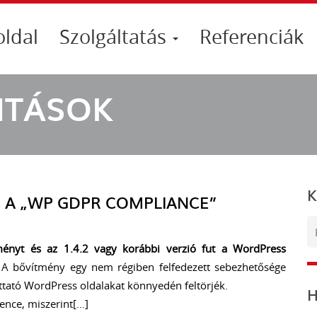
oldal
Szolgáltatás
Referenciák
LITÁSOK
K
S A „WP GDPR COMPLIANCE”
nyt és az 1.4.2 vagy korábbi verzió fut a WordPress
A bővítmény egy nem régiben felfedezett sebezhetősége
ttató WordPress oldalakat könnyedén feltörjék.
H
ence, miszerint[…]