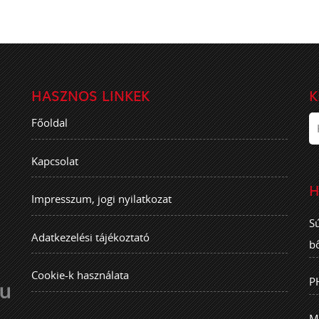
HASZNOS LINKEK
K
Főoldal
Kapcsolat
H
Impresszum, jogi nyilatkozat
S
Adatkezelési tájékoztató
b
Cookie-k használata
P
M