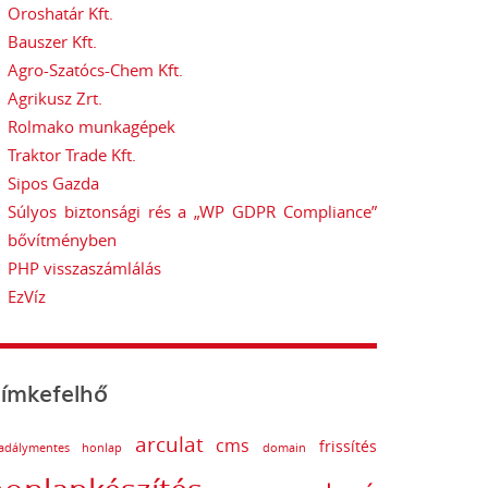
Oroshatár Kft.
Bauszer Kft.
Agro-Szatócs-Chem Kft.
Agrikusz Zrt.
Rolmako munkagépek
Traktor Trade Kft.
Sipos Gazda
Súlyos biztonsági rés a „WP GDPR Compliance”
bővítményben
PHP visszaszámlálás
EzVíz
ímkefelhő
arculat
cms
frissítés
adálymentes honlap
domain