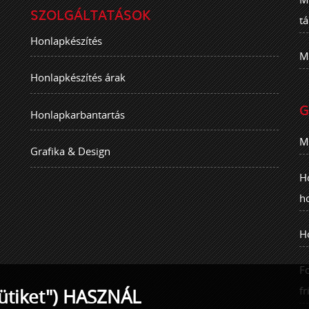
SZOLGÁLTATÁSOK
t
Honlapkészítés
M
Honlapkészítés árak
G
Honlapkarbantartás
M
Grafika & Design
H
h
H
F
fr
ütiket") HASZNÁL