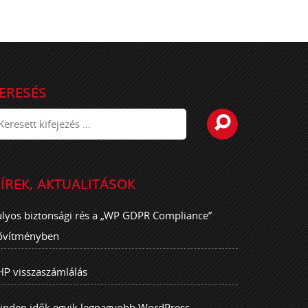
ERESÉS
ÍREK, AKTUALITÁSOK
úlyos biztonsági rés a „WP GDPR Compliance”
ővítményben
HP visszaszámlálás
inden idők egyik legnagyobb WordPress