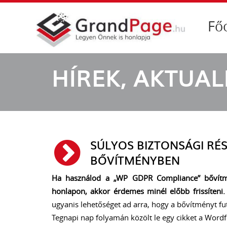
Fő
HÍREK, AKTUA
SÚLYOS BIZTONSÁGI RÉ
BŐVÍTMÉNYBEN
Ha használod a „WP GDPR Compliance” bővítmé
honlapon, akkor érdemes minél előbb frissíteni.
ugyanis lehetőséget ad arra, hogy a bővítményt fu
Tegnapi nap folyamán közölt le egy cikket a Wordf