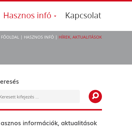
Hasznos infó
Kapcsolat
FŐOLDAL
|
HASZNOS INFÓ
|
HÍREK, AKTUALITÁSOK
eresés
asznos információk, aktualitások