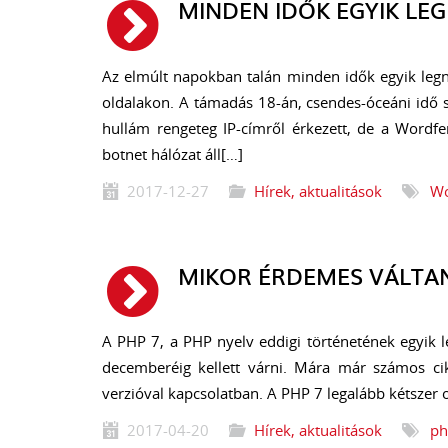
MINDEN IDŐK EGYIK L
Az elmúlt napokban talán minden idők egyik leg
oldalakon. A támadás 18-án, csendes-óceáni idő s
hullám rengeteg IP-címről érkezett, de a Wordfe
botnet hálózat áll[…]
2017-12-27
Hírek, aktualitások
Wo
MIKOR ÉRDEMES VÁLTAN
A PHP 7, a PHP nyelv eddigi történetének egyik l
decemberéig kellett várni. Mára már számos cik
verzióval kapcsolatban. A PHP 7 legalább kétszer 
2017-04-20
Hírek, aktualitások
ph