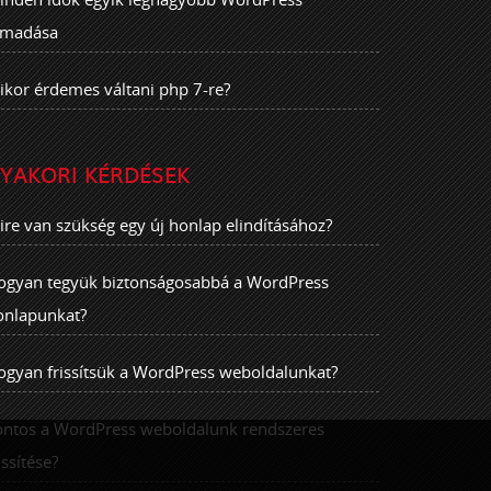
ámadása
ikor érdemes váltani php 7-re?
YAKORI KÉRDÉSEK
ire van szükség egy új honlap elindításához?
ogyan tegyük biztonságosabbá a WordPress
onlapunkat?
ogyan frissítsük a WordPress weboldalunkat?
ontos a WordPress weboldalunk rendszeres
issítése?