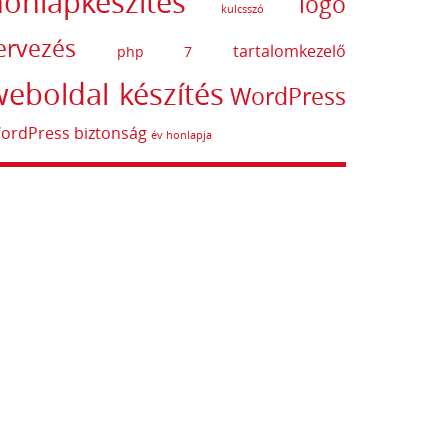
honlapkészítés
logó
kulcsszó
ervezés
tartalomkezelő
php 7
eboldal készítés
WordPress
ordPress biztonság
év honlapja