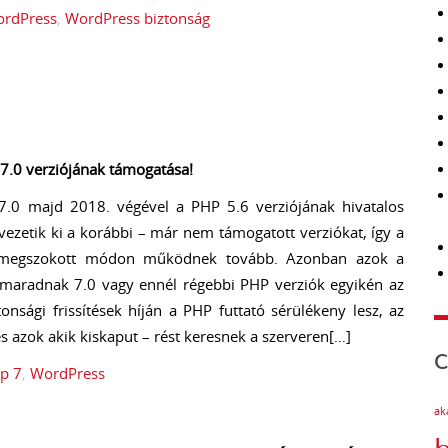
rdPress
,
WordPress biztonság
7.0 verziójának támogatása!
.0 majd 2018. végével a PHP 5.6 verziójának hivatalos
vezetik ki a korábbi – már nem támogatott verziókat, így a
 a megszokott módon működnek tovább. Azonban azok a
maradnak 7.0 vagy ennél régebbi PHP verziók egyikén az
nsági frissítések híján a PHP futtató sérülékeny lesz, az
s azok akik kiskaput – rést keresnek a szerveren[…]
C
p 7
,
WordPress
ak